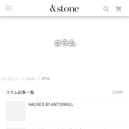
toggle
navigation
コラム
トップページ
& stone
コラム
コラム記事一覧
529件
HACKED BY ANTONKILL