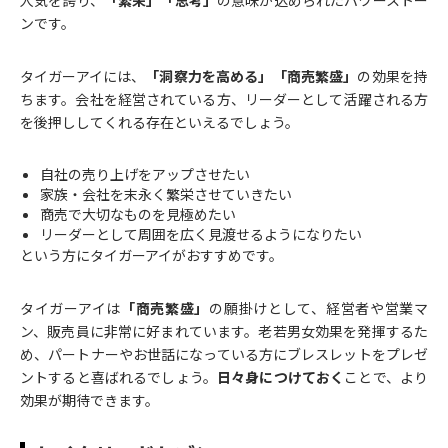
人気を誇り、
「繁栄」「思考」
の意味が込められたパワーストー
ンです。
タイガーアイには、
「洞察力を高める」「商売繁盛」
の効果を持
ちます。会社を経営されている方、リーダーとして活躍される方
を後押ししてくれる存在といえるでしょう。
自社の売り上げをアップさせたい
家族・会社を末永く繁栄させていきたい
商売で大切なものを見極めたい
リーダーとして周囲を広く見渡せるようになりたい
という方にタイガーアイがおすすめです。
タイガーアイは
「商売繁盛」
の願掛けとして、経営者や営業マ
ン、販売員に非常に好まれています。老若男女効果を発揮するた
め、パートナーやお世話になっている方にブレスレットをプレゼ
ントすると喜ばれるでしょう。
日々身につけておく
ことで、より
効果が期待できます。