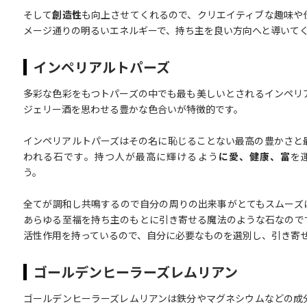
そして
創造性
も向上させてくれるので、クリエイティブな趣味や
メージ通りの明るいエネルギーで、持ち主を良い方向へと導いて
インペリアルトパーズ
多彩な色彩をもつトパーズの中でも最も美しいとされるインペリ
ジェリー酒を思わせる豊かな色合いが特徴的です。
インペリアルトパーズはその名に恥じることない最高の豊かさと
われる石です。持つ人が最高に輝けるよう
に愛、健康、富
を
う。
全てが調和し共鳴するので自分の周りの出来事がとてもスムーズ
あらゆる至福を持ち主のもとに引き寄せる魔法のような石なので
活性作用を持っているので、自分に必要なものを選別し、引き寄
ゴールデンヒーラーズレムリアン
ゴールデンヒーラーズレムリアンは鉄分やマグネシウムなどの成