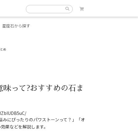
星座石から探す
まとめ
意味って?おすすめの石ま
B3ZbIUDB5uC/
悩みにぴったりのパワストーンって？」「オ
い効果などを解説します。