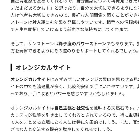
自己肯定感を高めてくれるので、自分自身について再発見できた
まだまだあるかも！」と思ったり、自分を大切にできるようにな
人は他者も大切にできるので、良好な人間関係を築くことができ
ストーンは
対人運
にも効果を発揮しやすいです。相手への信頼感
て人生を開拓していけるよう前向きな気持ちにしてくれます。
そして、サンストーンは
獅子座のパワーストーン
でもあります。
方を発揮できるようにその道のりをサポートしてくれるでしょう
オレンジカルサイト
オレンジカルサイト
はみずみずしいオレンジの果肉を思わせる見
イトの中でも流通量が多く、比較的安価で手にいれやすいです。
っており、手に取るとパワーを感じやすいかもしれません。
オレンジカルサイトは
自己主張と社交性
を意味する天然石です。
カリスマ的性質を引き出してくれるとされているので、特に
主導
て人をまとめる立場にある人には特に効果的でしょう。また、寛
ざまな人と交流する機会を増やしてくれるでしょう。