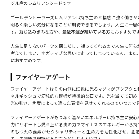
ジル産のレムリアンシードです。
ゴールデンヒーラーズレムリアンは持ち主の幸福感に強く働きか
明るく楽しい気分になることが期待できるでしょう。人生に一層
す。落ち込みぎみな方や、
最近不運が続いている方
におすすめで
人生に足りないパーツを探しだし、補ってくれるので人生に何ら
考えてしまい、ネガティブな思いに走ってしまっている人、また
におすすめです。
ファイヤーアゲート
ファイヤーアゲートはその内側に虹色に光るマグマがブクブクと
ネルギッシュで幻想的な模様が特徴的な石です。光を当てて初め
光の強さ、角度によって違った表情を見せてくれるのでいつまで
ファイヤーアゲートがもつ深く温かいエネルギーは持ち主に安心
力にサポートし燃え上がる炎の力でマイナスのエネルギーから持
のもつ火の要素がセクシャリティーと生命力を活性化させ、創
る、夫婦間で問題がある方などにおすすめです。