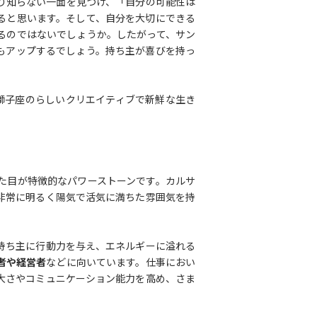
り知らない一面を見つけ、「自分の可能性は
ると思います。そして、自分を大切にできる
るのではないでしょうか。したがって、サン
もアップするでしょう。持ち主が喜びを持っ
獅子座のらしいクリエイティブで新鮮な生き
。
た目が特徴的なパワーストーンです。カルサ
非常に明るく陽気で活気に満ちた雰囲気を持
持ち主に行動力を与え、エネルギーに溢れる
者や経営者
などに向いています。仕事におい
大さやコミュニケーション能力を高め、さま