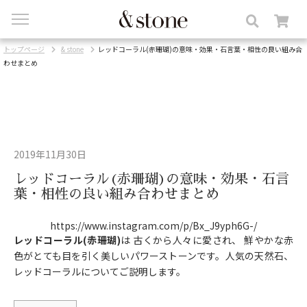
toggle
navigation
トップページ
& stone
レッドコーラル(赤珊瑚)の意味・効果・石言葉・相性の良い組み合
わせまとめ
2019年11月30日
レッドコーラル(赤珊瑚)の意味・効果・石言
葉・相性の良い組み合わせまとめ
https://www.instagram.com/p/Bx_J9yph6G-/
レッドコーラル(赤珊瑚)
は 古くから人々に愛され、 鮮やかな赤
色がとても目を引く美しいパワーストーンです。人気の天然石、
レッドコーラルについてご説明します。