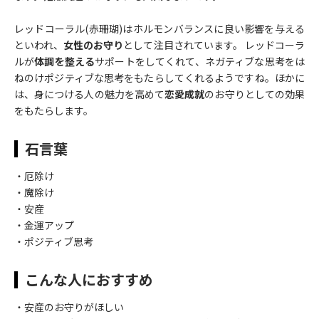
レッドコーラル(赤珊瑚)はホルモンバランスに良い影響を与える
といわれ、
女性のお守り
として注目されています。 レッドコーラ
ルが
体調を整える
サポートをしてくれて、ネガティブな思考をは
ねのけポジティブな思考をもたらしてくれるようですね。ほかに
は、身につける人の魅力を高めて
恋愛成就
のお守りとしての効果
をもたらします。
石言葉
・厄除け
・魔除け
・安産
・金運アップ
・ポジティブ思考
こんな人におすすめ
・安産のお守りがほしい