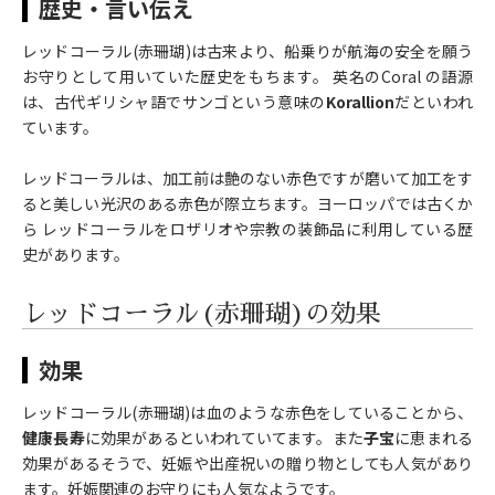
歴史・言い伝え
レッドコーラル(赤珊瑚)は古来より、船乗りが航海の安全を願う
お守りとして用いていた歴史をもちます。 英名のCoral の語源
は、古代ギリシャ語でサンゴという意味の
Korallion
だといわれ
ています。
レッドコーラルは、加工前は艶のない赤色ですが磨いて加工をす
ると美しい光沢のある赤色が際立ちます。ヨーロッパでは古くか
ら レッドコーラルをロザリオや宗教の装飾品に利用している歴
史があります。
レッドコーラル(赤珊瑚)の効果
効果
レッドコーラル(赤珊瑚)は血のような赤色をしていることから、
健康長寿
に効果があるといわれていてます。また
子宝
に恵まれる
効果があるそうで、妊娠や出産祝いの贈り物としても人気があり
ます。妊娠関連のお守りにも人気なようです。