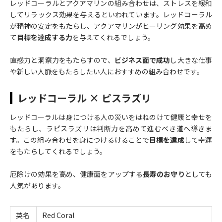
レッドコーラルとアクアマリンの組み合わせは、ストレスを緩和
してリラックス効果を与えるといわれています。レッドコーラル
が精神の安定をもたらし、アクアマリンがヒーリング効果を高め
て
目標を達成する力
を与えてくれるでしょう。
直感力と洞察力をもたらすので、
ビジネス面で成功
し大きな仕事
や新しい人脈をもたらしたい人におすすめの組み合わせです。
レッドコーラル × ピスラズリ
レッドコーラルは身につける人の災いをはねのけて健康と幸せを
もたらし、ラピスラズリは判断力を高めて進むべき道へ導きま
す。この組み合わせを身につけるけることで
目標を達成
して幸運
をもたらしてくれるでしょう。
厄除けの効果を高め、健康面をアップする
長寿のお守り
としても
人気があります。
英名
Red Coral