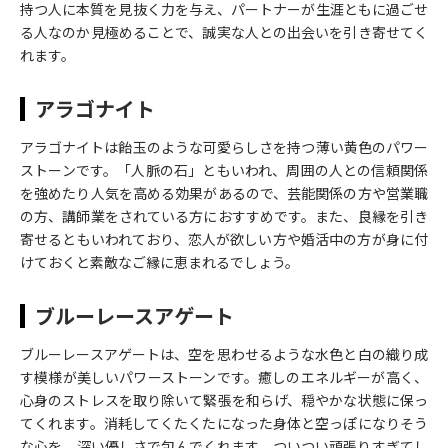
持つ人に本質を見抜く力を与え、パートナーが生涯ともに過ごせ
る人なのか見極めることで、誠実な人との出会いを引き寄せてく
れます。
アラゴナイト
アラゴナイトは飴玉のような可愛らしさを持つ薄い黄色のパワー
ストーンです。「人脈の石」ともいわれ、周囲の人との信頼関係
を強めたり人気を高める効果があるので、芸能関係の方や営業職
の方、講師業をされている方におすすめです。また、良縁を引き
寄せるともいわれており、恋人が欲しい方や婚活中の方が身に付
けておくと素敵なご縁に恵まれるでしょう。
ブルーレースアゲート
ブルーレースアゲートは、空を思わせるような水色と白の織り成
す模様が美しいパワーストーンです。癒しのエネルギーが高く、
心身のストレスを取り除いて緊張を和らげ、穏やかな状態に保っ
てくれます。消耗してくたくたになった身体と空っぽになりそう
な心を、深い優しさで包んでくれます。ついつい頑張りすぎてし