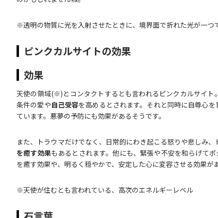
※透明の物質に光を入射させたときに、境界面で折れた光が一つ
ピンクカルサイトの効果
効果
天使の領域(※)とコンタクトするとも言われるピンクカルサイト
条件の愛や
自己受容
を高めるとされます。それと同時に自尊心を
ています。悪夢の予防にも効果があるそうです。
また、トラウマだけでなく、日常的にわき起こる怒りや悲しみ、
を癒す効果
もあるとされます。他にも、緊張や不安を和らげてポ
を癒す効果や、明るく穏やかで、安定した心に変容させる効果が
※天使が住むとも言われている、高次のエネルギーレベル
石言葉