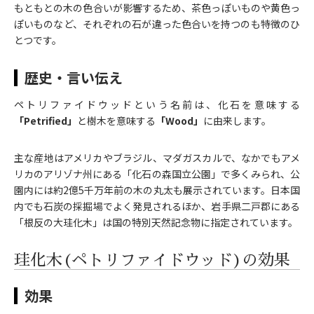
もともとの木の色合いが影響するため、茶色っぽいものや黄色っ
ぽいものなど、それぞれの石が違った色合いを持つのも特徴のひ
とつです。
歴史・言い伝え
ペトリファイドウッドという名前は、化石を意味する
「Petrified」
と樹木を意味する
「Wood」
に由来します。
主な産地はアメリカやブラジル、マダガスカルで、なかでもアメ
リカのアリゾナ州にある「化石の森国立公園」で多くみられ、公
園内には約2億5千万年前の木の丸太も展示されています。日本国
内でも石炭の採掘場でよく発見されるほか、岩手県二戸郡にある
「根反の大珪化木」は国の特別天然記念物に指定されています。
珪化木(ペトリファイドウッド)の効果
効果