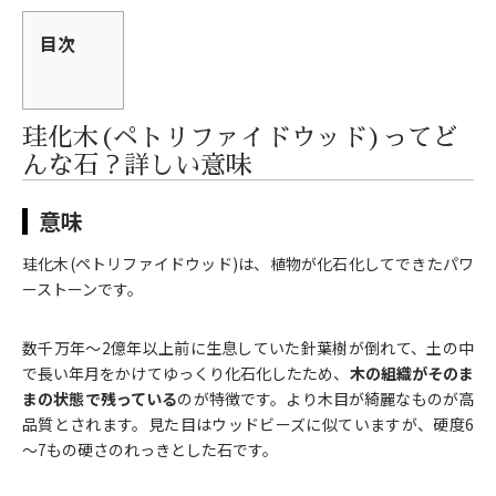
目次
珪化木(ペトリファイドウッド)ってど
んな石？詳しい意味
意味
珪化木(ペトリファイドウッド)は、植物が化石化してできたパワ
ーストーンです。
数千万年～2億年以上前に生息していた針葉樹が倒れて、土の中
で長い年月をかけてゆっくり化石化したため、
木の組織がそのま
まの状態で残っている
のが特徴です。より木目が綺麗なものが高
品質とされます。見た目はウッドビーズに似ていますが、硬度6
～7もの硬さのれっきとした石です。