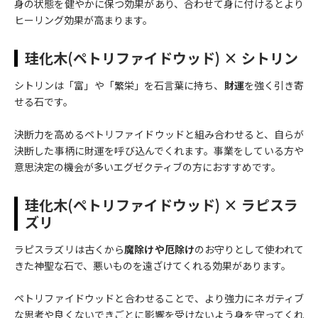
身の状態を健やかに保つ効果があり、合わせて身に付けるとより
ヒーリング効果が高まります。
珪化木(ペトリファイドウッド) × シトリン
シトリンは「富」や「繁栄」を石言葉に持ち、
財運
を強く引き寄
せる石です。
決断力を高めるペトリファイドウッドと組み合わせると、自らが
決断した事柄に財運を呼び込んでくれます。事業をしている方や
意思決定の機会が多いエグゼクティブの方におすすめです。
珪化木(ペトリファイドウッド) × ラピスラ
ズリ
ラピスラズリは古くから
魔除けや厄除け
のお守りとして使われて
きた神聖な石で、悪いものを遠ざけてくれる効果があります。
ペトリファイドウッドと合わせることで、より強力にネガティブ
な思考や良くないできごとに影響を受けないよう身を守ってくれ