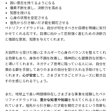
固い意志を持てるようになる
優柔不断を直し、決断力を高める
知恵を授ける
心身の状態を安定させる
祖先から引き継いだ才能を開花させる
ペトリファイドウッドは、自分が何をすべきか目標を明確に気付
かせてくれる石です。目標に向かって忍耐強く進むための決断力
と強固な意思、知恵を与えてくれます。
大自然から受けた強いエネルギーで心身のバランスを整えてくれ
る効果もあり、身体の不調を改善し、精神的にも健康的な状態へ
と導いてくれます。ネガティブ思考に陥っている人には、自分を
責める癖を手放してありのままの自分を受け入れる手助けをして
くれます。
心が安定
して、さまざまできごとがスムーズに動き出
すのを感じられるでしょう。
また、地球上で長い時間様存在しさまざまな事象を経験したペト
リファイドウッドは、
豊かな知恵や知識
を与えてくれるともいわ
れています。祖先から引き継いだ才能を開花させるという効果も