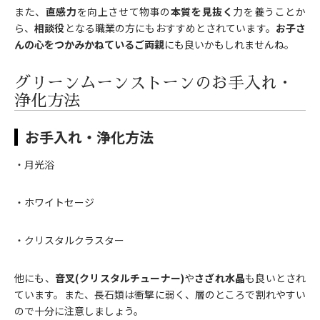
また、
直感力
を向上させて物事の
本質を見抜く
力を養うことか
ら、
相談役
となる職業の方にもおすすめとされています。
お子さ
んの心をつかみかねているご両親
にも良いかもしれませんね。
グリーンムーンストーンのお手入れ・
浄化方法
お手入れ・浄化方法
・月光浴
・ホワイトセージ
・クリスタルクラスター
他にも、
音叉(クリスタルチューナー)
や
さざれ水晶
も良いとされ
ています。また、長石類は衝撃に弱く、層のところで割れやすい
ので十分に注意しましょう。