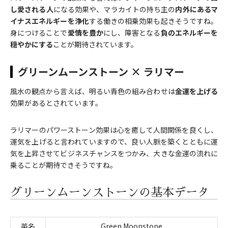
し愛される人
になる効果や、マラカイトの持ち主の
内外にあるマ
イナスエネルギーを浄化
する働きの相乗効果も起きそうですね。
身につけることで
愛情を豊か
にし、障害となる
負のエネルギーを
穏やかにする
ことが期待されています。
グリーンムーンストーン × ラリマー
風水の観点から言えば、明るい青色の組み合わせは
金運を上げる
効果があるとされています。
ラリマーのパワーストーン効果は心を癒して人間関係を良くし、
運気を上げると言われていますので、良い人脈を築くとともに運
気を上昇させてビジネスチャンスをつかみ、大きな金運の流れに
乗ることが期待できそうですね。
グリーンムーンストーンの基本データ
英名
Green Moonstone