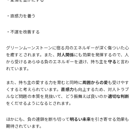
・直感力を養う
・不運を改善する
グリーンムーンストーンに宿る月のエネルギーが深く傷ついた心
を癒すとされます。また、
対人関係
にも効果を発揮するので、人
から受けるあらゆる負のエネルギーを退け、持ち主を
守る
と言わ
れています。
また、持ち主の愛する力を育むと同時に
周囲からの愛
も受けやす
くすると考えられています。
直感力
も向上するため、対人トラブ
ルなど問題の本質を見抜いて、どう振舞えば良いのか
適切な判断
をくだせるようになるとされます。
ほかにも、負の連鎖を断ち切って
明るい未来
を引き寄せる効果も
期待されています。