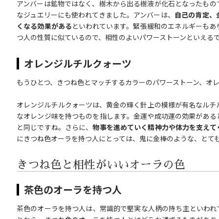
アンバーは鉱物ではなく、樹木から出る樹液が化石となったもの
なジュエリーにも使われてきました。アンバーは、
自己の肯定、
くなる効果がある
といわれています。緊張緩和のエネルギーもあ
つ人の性質に似ているので、相性のよいパワーストーンといえる
オレンジルチルクォーツ
もうひとつ、きつね色とマッチするカラーのパワーストーン、オ
オレンジルチルクォーツは、黄金の輝く針上の模様が有名なルチ
なオレンジ味を持つものを指します。金運や成功運の効果がある
と同じですね。さらに、
物事を進めていく精神力や体力を支えて
にきつね色オーラを持つ人にとっては、鬼に金棒のような、とて
きつね色と相性がいいオーラの色
茶色のオーラを持つ人
茶色のオーラを持つ人は、常識的で堅実な人柄の持ち主といわれ