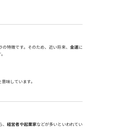
ラの特徴です。そのため、近い将来、
金運
に
す。
を意味しています。
ら、
経営者や起業家
などが多いといわれてい