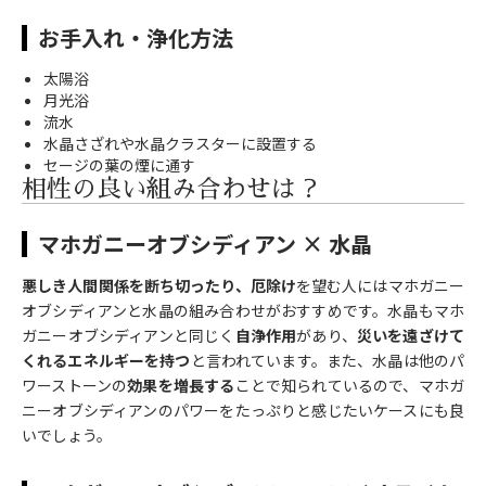
お手入れ・浄化方法
太陽浴
月光浴
流水
水晶さざれや水晶クラスターに設置する
セージの葉の煙に通す
相性の良い組み合わせは？
マホガニーオブシディアン × 水晶
悪しき人間関係を断ち切ったり、厄除け
を望む人にはマホガニー
オブシディアンと水晶の組み合わせがおすすめです。水晶もマホ
ガニーオブシディアンと同じく
自浄作用
があり、
災いを遠ざけて
くれるエネルギーを持つ
と言われています。また、水晶は他のパ
ワーストーンの
効果を増長する
ことで知られているので、マホガ
ニーオブシディアンのパワーをたっぷりと感じたいケースにも良
いでしょう。