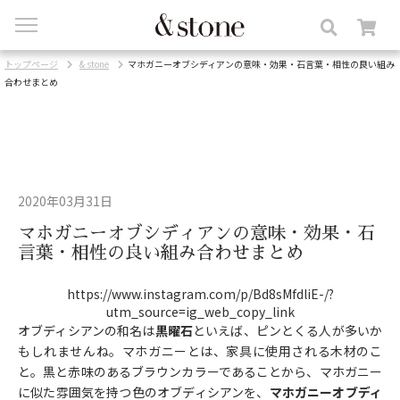
toggle
navigation
トップページ
& stone
マホガニーオブシディアンの意味・効果・石言葉・相性の良い組み
合わせまとめ
2020年03月31日
マホガニーオブシディアンの意味・効果・石
言葉・相性の良い組み合わせまとめ
https://www.instagram.com/p/Bd8sMfdliE-/?
utm_source=ig_web_copy_link
オブディシアンの和名は
黒曜石
といえば、ピンとくる人が多いか
もしれませんね。マホガニーとは、家具に使用される木材のこ
と。黒と赤味のあるブラウンカラーであることから、マホガニー
に似た雰囲気を持つ色のオブディシアンを、
マホガニーオブディ