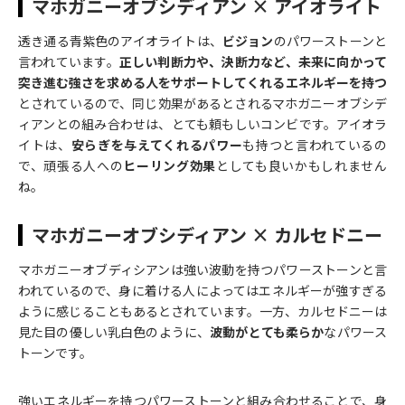
マホガニーオブシディアン × アイオライト
透き通る青紫色のアイオライトは、
ビジョン
のパワーストーンと
言われています。
正しい判断力や、決断力など、未来に向かって
突き進む強さを求める人をサポートしてくれるエネルギーを持つ
とされているので、同じ効果があるとされるマホガニーオブシデ
ィアンとの組み合わせは、とても頼もしいコンビです。アイオラ
イトは、
安らぎを与えてくれるパワー
も持つと言われているの
で、頑張る人への
ヒーリング効果
としても良いかもしれません
ね。
マホガニーオブシディアン × カルセドニー
マホガニーオブディシアンは強い波動を持つパワーストーンと言
われているので、身に着ける人によってはエネルギーが強すぎる
ように感じることもあるとされています。一方、カルセドニーは
見た目の優しい乳白色のように、
波動がとても柔らか
なパワース
トーンです。
強いエネルギーを持つパワーストーンと組み合わせることで、身