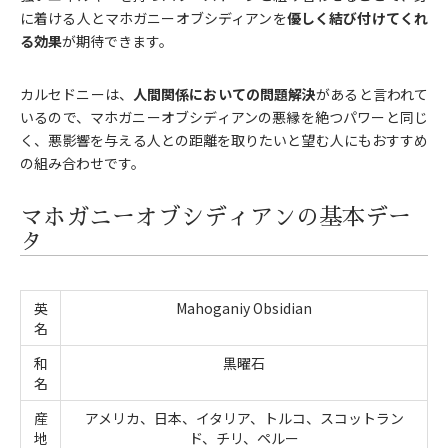
に着ける人とマホガニーオブシディアンを
優しく結び付けてくれ
る効果
が期待できます。
カルセドニーは、
人間関係においての問題解決
があると言われて
いるので、マホガニーオブシディアンの悪縁を絶つパワーと同じ
く、悪影響を与える人との距離を取りたいと望む人にもおすすめ
の組み合わせです。
マホガニーオブシディアンの基本デー
タ
英
Mahoganiy Obsidian
名
和
黒曜石
名
産
アメリカ、日本、イタリア、トルコ、スコットラン
地
ド、チリ、ペルー