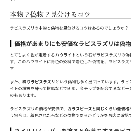
本物？偽物？見分けるコツ
ラピスラズリの本物と偽物を見分けるコツはあるのでしょうか？
価格があまりにも安価なラピスラズリは偽
とてもよく色が定着する
ハウライト
という石がラピスラズリの偽
す。このハウライトに青色の染料で着色した偽物を、ラピスラズ
す。
また、
練りラピスラズリ
という偽物も多く出回っています。ラピ
イトの粉末を練って樹脂などで固め、金チップを配合するなど一
のもあります。
ラピスラズリの価格が安価で、
ガラスビーズと同じくらい低価格
う場合は、着色された石などの偽物であるかどうかをお店に確認
ネイルリムーバーを塗ると色落ちするラピ