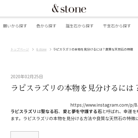
願いから探す
色から探す
誕生石から探す
干支石から探す
トップページ
& stone
ラピスラズリの本物を見分けるには？良質な天然石の特徴
2020年02月25日
ラピスラズリの本物を見分けるには
https://www.instagram.com/p/B
ラピスラズリ
は
聖なる石
、
愛と夢を守護する石
と呼ばれ、幸運を
ます。ラピスラズリの本物を見分ける方法や良質な天然石の特徴