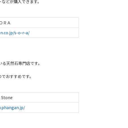
トなどが購入できます。
ＳＯＲＡ
n.co.jp/s-o-r-a/
いる天然石専門店です。
のでおすすめです。
 Stone
.phangan.jp/