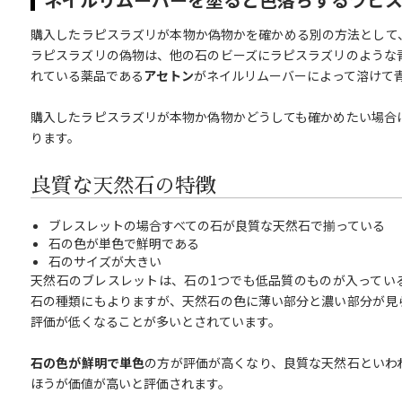
購入したラピスラズリが本物か偽物かを確かめる別の方法として
ラピスラズリの偽物は、他の石のビーズにラピスラズリのような
れている薬品である
アセトン
がネイルリムーバーによって溶けて
購入したラピスラズリが本物か偽物かどうしても確かめたい場合
ります。
良質な天然石の特徴
ブレスレットの場合すべての石が良質な天然石で揃っている
石の色が単色で鮮明である
石のサイズが大きい
天然石のブレスレットは、石の1つでも低品質のものが入ってい
石の種類にもよりますが、天然石の色に薄い部分と濃い部分が見
評価が低くなることが多いとされています。
石の色が鮮明で単色
の方が評価が高くなり、良質な天然石といわ
ほうが価値が高いと評価されます。