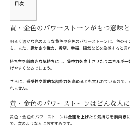
目次
黄・金色のパワーストーンがもつ意味と
明るく温かな光のような黄色や金色のパワーストーンは、色のイ
ち、また、
豊かさ
や
権力、希望、幸福
、
陽気
などを象徴すると言
持ち主を
前向きな気持ち
にし、
集中力を向上
させたり
エネルギー
げやすくなるでしょう。
さらに、
感受性や霊的な勘能力を高める
とも言われているので、
れません。
黄・金色のパワーストーンはどんな人に
黄色・金色のパワーストーンは
金運を上げ
たり
気持ちを前向き
で、次のような人におすすめです。