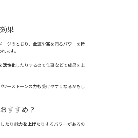
効果
メージのとおり、
金運
や
富
を司るパワーを持
われます。
を活性化
したりするので仕事などで成果を上
パワーストーンの力も受けやすくなるかもし
おすすめ？
にしたり
能力を上げ
たりするパワーがあるの