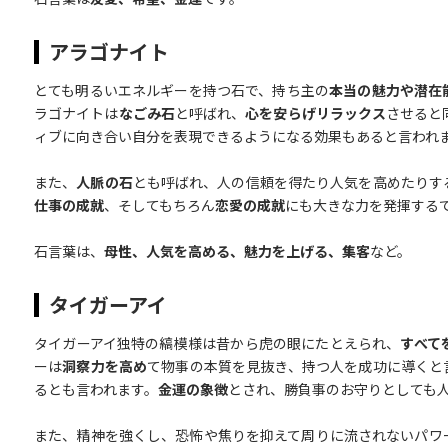
アラゴナイト
とても明るいエネルギーを持つ石で、持ち主の
本当の魅力や潜在
ラゴナイトは
なごみ石
と呼ばれ、
心を安らげリラックス
させると
ィブに向き合い自分を表現できるようになる効果もあると言われ
また、
人脈の石
とも呼ばれ、人の信頼を得たり人気を高めたりす
仕事の成就
、そしてもちろん
恋愛の成就
にも大きな力を発揮する
石言葉は、
母性、人気を高める、魅力を上げる、集客
など。
タイガーアイ
タイガーアイ独特の縞模様は昔から虎の眼にたとえられ、
すべて
ーは
洞察力を高め
て物事の本質を見抜き、持つ人を成功に導くと
るとも言われます。
金運の象徴
とされ、勝負事のお守りとしても
また、精神を強くし、恐怖や焦りを抑えて周りに流されないパワ