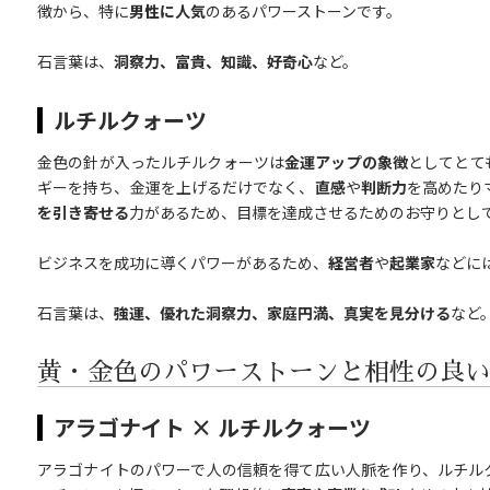
徴から、特に
男性に人気
のあるパワーストーンです。
石言葉は、
洞察力、富貴、知識、好奇心
など。
ルチルクォーツ
金色の針が入ったルチルクォーツは
金運アップの象徴
としてとて
ギーを持ち、金運を上げるだけでなく、
直感
や
判断力
を高めたり
を引き寄せる
力があるため、目標を達成させるためのお守りとし
ビジネスを成功に導くパワーがあるため、
経営者
や
起業家
などに
石言葉は、
強運、優れた洞察力、家庭円満、真実を見分ける
など
黄・金色のパワーストーンと相性の良い
アラゴナイト × ルチルクォーツ
アラゴナイトのパワーで人の信頼を得て広い人脈を作り、ルチル