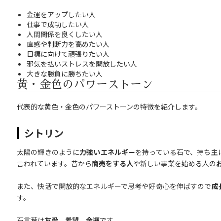
金運をアップしたい人
仕事で成功したい人
人間関係を良くしたい人
直感や判断力を高めたい人
目標に向けて頑張りたい人
邪気を払いストレスを開放したい人
大きな勝負に勝ちたい人
黄・金色のパワーストーン
代表的な黄色・金色のパワーストーンの特徴を紹介します。
シトリン
太陽の輝きのように
力強いエネルギー
を持っている石で、持ち主
言われています。昔から
商売をする人
や新しい事業を始める人の
また、快活で開放的なエネルギーで思考や好奇心を伸ばすので
成
す。
石言葉は
友愛、希望、金運
です。