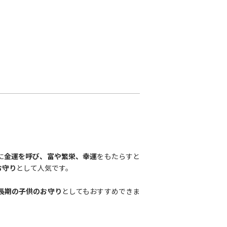
に
金運を呼び、富や繁栄、幸運
をもたらすと
お守り
として人気です。
長期の子供のお守り
としてもおすすめできま