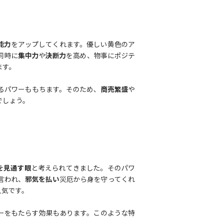
能力
をアップしてくれます。優しい黄色のア
同時に
集中力
や
決断力
を高め、物事にポジテ
ます。
るパワーももちます。そのため、
商売繁盛
や
でしょう。
を見通す眼
と考えられてきました。そのパワ
言われ、
邪気を払い
災厄から身を守ってくれ
人気です。
ーをもたらす効果もあります。このような特