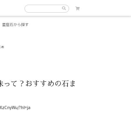
星座石から探す
とめ
味って？おすすめの石ま
XzCnyWu/?hl=ja