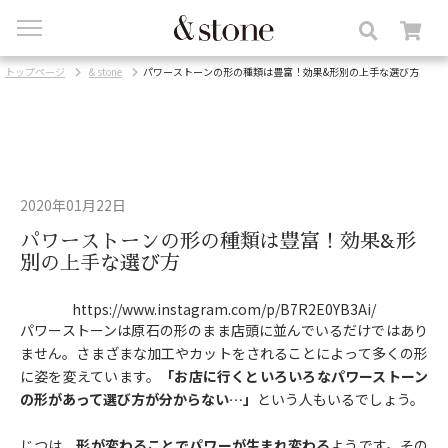
toggle
navigation
トップページ
& stone
パワーストーンの形の種類は豊富！効果&形別の上手な選び方
2020年01月22日
パワーストーンの形の種類は豊富！効果&形
別の上手な選び方
https://www.instagram.com/p/B7R2E0YB3Ai/
パワーストーンは原石の形のまま店頭に並んでいるだけではあり
ません。さまざまな加工やカットをされることによって多くの形
に姿を変えています。
「お店に行くといろいろなパワーストーン
の形があって選び方が分からない…」
という人もいるでしょう。
じつは、
形が変わることでパワーが生まれ変わる
ようです。その