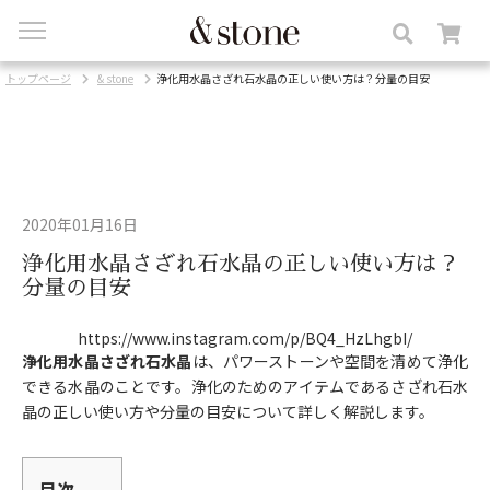
toggle
navigation
トップページ
& stone
浄化用水晶さざれ石水晶の正しい使い方は？分量の目安
2020年01月16日
浄化用水晶さざれ石水晶の正しい使い方は？
分量の目安
https://www.instagram.com/p/BQ4_HzLhgbI/
浄化用水晶さざれ石水晶
は、パワーストーンや空間を清めて浄化
できる水晶のことです。浄化のためのアイテムであるさざれ石水
晶の正しい使い方や分量の目安について詳しく解説します。
目次