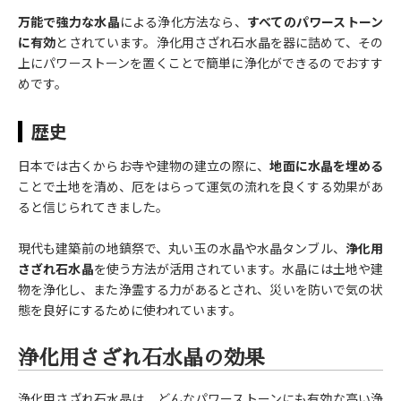
万能で強力な水晶
による浄化方法なら、
すべてのパワーストーン
に有効
とされています。浄化用さざれ石水晶を器に詰めて、その
上にパワーストーンを置くことで簡単に浄化ができるのでおすす
めです。
歴史
日本では古くからお寺や建物の建立の際に、
地面に水晶を埋める
ことで土地を清め、厄をはらって運気の流れを良くする効果があ
ると信じられてきました。
現代も建築前の地鎮祭で、丸い玉の水晶や水晶タンブル、
浄化用
さざれ石水晶
を使う方法が活用されています。水晶には土地や建
物を浄化し、また浄霊する力があるとされ、災いを防いで気の状
態を良好にするために使われています。
浄化用さざれ石水晶の効果
浄化用さざれ石水晶は、どんなパワーストーンにも有効な高い浄