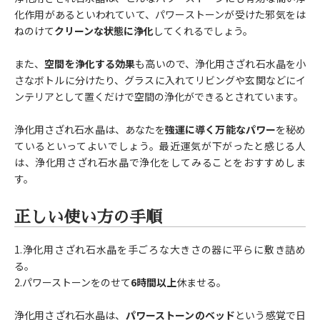
化作用があるといわれていて、パワーストーンが受けた邪気をは
ねのけて
クリーンな状態に浄化
してくれるでしょう。
また、
空間を浄化する効果
も高いので、浄化用さざれ石水晶を小
さなボトルに分けたり、グラスに入れてリビングや玄関などにイ
ンテリアとして置くだけで空間の浄化ができるとされています。
浄化用さざれ石水晶は、あなたを
強運に導く万能なパワー
を秘め
ているといってよいでしょう。最近運気が下がったと感じる人
は、浄化用さざれ石水晶で浄化をしてみることをおすすめしま
す。
正しい使い方の手順
1.浄化用さざれ石水晶を手ごろな大きさの器に平らに敷き詰め
る。
2.パワーストーンをのせて
6時間以上
休ませる。
浄化用さざれ石水晶は、
パワーストーンのベッド
という感覚で日