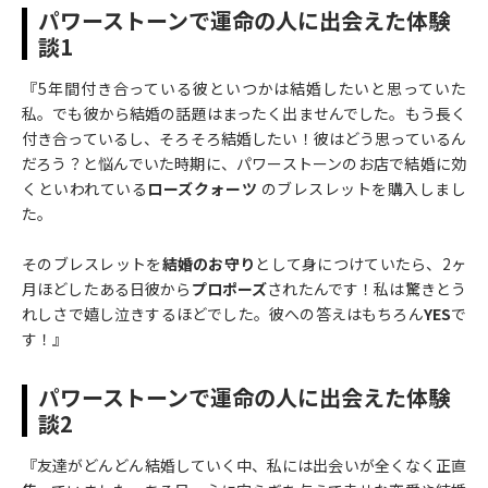
パワーストーンで運命の人に出会えた体験
談1
『5年間付き合っている彼といつかは結婚したいと思っていた
私。でも彼から結婚の話題はまったく出ませんでした。もう長く
付き合っているし、そろそろ結婚したい！彼はどう思っているん
だろう？と悩んでいた時期に、パワーストーンのお店で結婚に効
くといわれている
ローズクォーツ
のブレスレットを購入しまし
た。
そのブレスレットを
結婚のお守り
として身につけていたら、2ヶ
月ほどしたある日彼から
プロポーズ
されたんです！私は驚きとう
れしさで嬉し泣きするほどでした。彼への答えはもちろん
YES
で
す！』
パワーストーンで運命の人に出会えた体験
談2
『友達がどんどん結婚していく中、私には出会いが全くなく正直