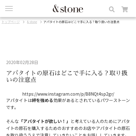
toggle
navigation
トップページ
& stone
アパタイトの原石はどこで手に入る？取り扱いの注意点
2020年02月28日
アパタイトの原石はどこで手に入る？取り扱
いの注意点
https://www.instagram.com/p/B8NQt4sp2gr/
アパタイトは
絆を強める
効果があるとされているパワーストーン
です。
そんな
「アパタイトが欲しい！」
と考えている人のためにアパタ
イトの原石を購入するためのおすすめのお店やアパタイトの原石
を取り扱ううえで注意していきたいことをお話ししていきます。