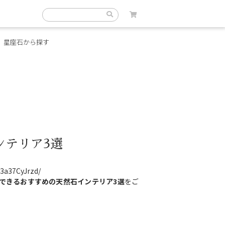
星座石から探す
ンテリア3選
3a37CyJrzd/
できるおすすめの天然石インテリア3選
をご